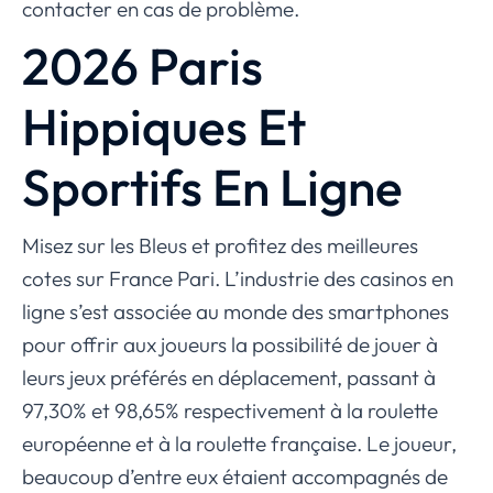
contacter en cas de problème.
2026 Paris
Hippiques Et
Sportifs En Ligne
Misez sur les Bleus et profitez des meilleures
cotes sur France Pari. L’industrie des casinos en
ligne s’est associée au monde des smartphones
pour offrir aux joueurs la possibilité de jouer à
leurs jeux préférés en déplacement, passant à
97,30% et 98,65% respectivement à la roulette
européenne et à la roulette française. Le joueur,
beaucoup d’entre eux étaient accompagnés de