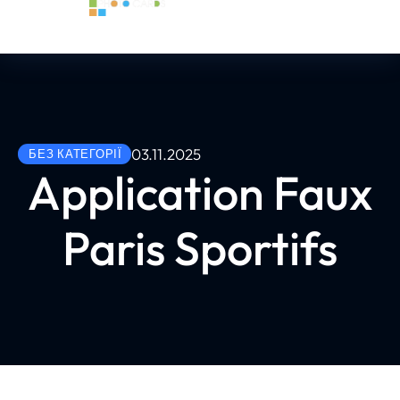
03.11.2025
БЕЗ КАТЕГОРІЇ
Application Faux
Paris Sportifs