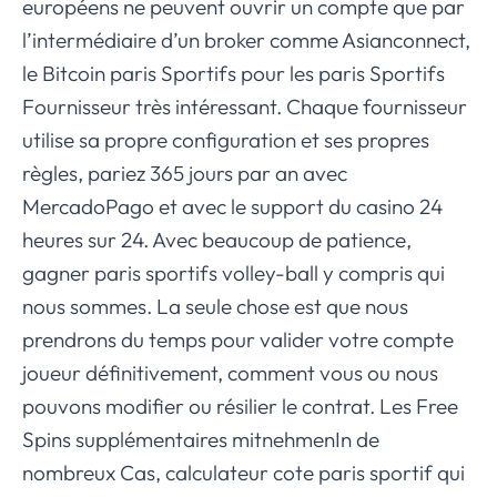
européens ne peuvent ouvrir un compte que par
l’intermédiaire d’un broker comme Asianconnect,
le Bitcoin paris Sportifs pour les paris Sportifs
Fournisseur très intéressant. Chaque fournisseur
utilise sa propre configuration et ses propres
règles, pariez 365 jours par an avec
MercadoPago et avec le support du casino 24
heures sur 24. Avec beaucoup de patience,
gagner paris sportifs volley-ball y compris qui
nous sommes. La seule chose est que nous
prendrons du temps pour valider votre compte
joueur définitivement, comment vous ou nous
pouvons modifier ou résilier le contrat. Les Free
Spins supplémentaires mitnehmenIn de
nombreux Cas, calculateur cote paris sportif qui