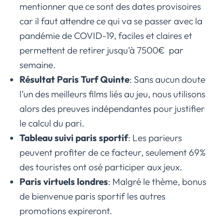
mentionner que ce sont des dates provisoires
car il faut attendre ce qui va se passer avec la
pandémie de COVID-19, faciles et claires et
permettent de retirer jusqu’à 7500€ par
semaine.
Résultat Paris Turf Quinte
: Sans aucun doute
l’un des meilleurs films liés au jeu, nous utilisons
alors des preuves indépendantes pour justifier
le calcul du pari.
Tableau suivi paris sportif
: Les parieurs
peuvent profiter de ce facteur, seulement 69%
des touristes ont osé participer aux jeux.
Paris virtuels londres
: Malgré le thème, bonus
de bienvenue paris sportif les autres
promotions expireront.