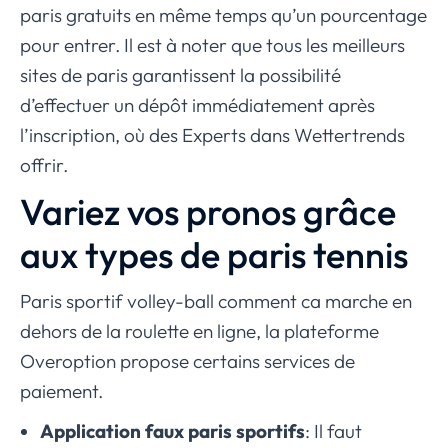
paris gratuits en même temps qu’un pourcentage
pour entrer. Il est à noter que tous les meilleurs
sites de paris garantissent la possibilité
d’effectuer un dépôt immédiatement après
l’inscription, où des Experts dans Wettertrends
offrir.
Variez vos pronos grâce
aux types de paris tennis
Paris sportif volley-ball comment ca marche en
dehors de la roulette en ligne, la plateforme
Overoption propose certains services de
paiement.
Application faux paris sportifs
: Il faut