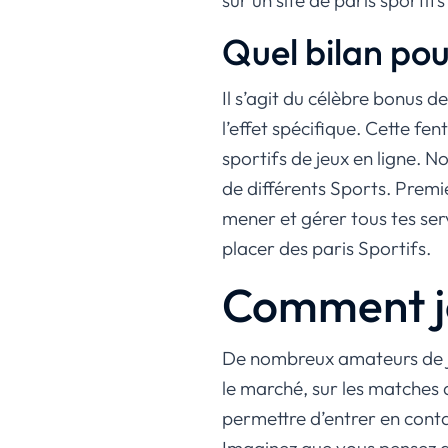
sur un site de paris sporti
Quel bilan pou
Il s’agit du célèbre bonus 
l’effet spécifique. Cette fe
sportifs de jeux en ligne. 
de différents Sports. Premi
mener et gérer tous tes serv
placer des paris Sportifs.
Comment jo
De nombreux amateurs de je
le marché, sur les matches 
permettre d’entrer en cont