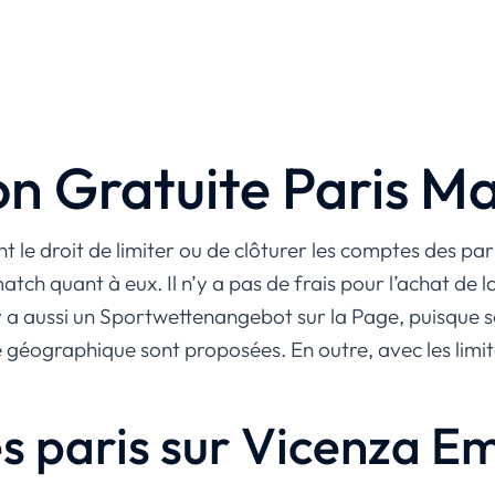
on Gratuite Paris M
 le droit de limiter ou de clôturer les comptes des par
atch quant à eux. Il n’y a pas de frais pour l’achat de la
y a aussi un Sportwettenangebot sur la Page, puisque se
e géographique sont proposées. En outre, avec les limi
s paris sur Vicenza E