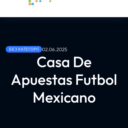
02.06.2025
БЕЗ КАТЕГОРІЇ
Casa De
Apuestas Futbol
Mexicano