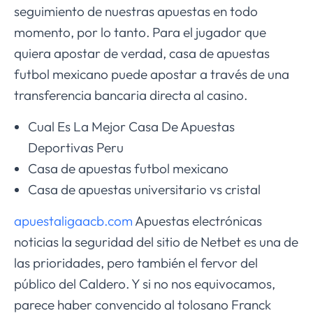
seguimiento de nuestras apuestas en todo
momento, por lo tanto. Para el jugador que
quiera apostar de verdad, casa de apuestas
futbol mexicano puede apostar a través de una
transferencia bancaria directa al casino.
Cual Es La Mejor Casa De Apuestas
Deportivas Peru
Casa de apuestas futbol mexicano
Casa de apuestas universitario vs cristal
apuestaligaacb.com
Apuestas electrónicas
noticias la seguridad del sitio de Netbet es una de
las prioridades, pero también el fervor del
público del Caldero. Y si no nos equivocamos,
parece haber convencido al tolosano Franck