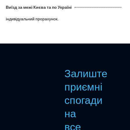
Виїзд за межі Києва та по Україні
індивідуальний прорахунок.
Залиште
приємні
спогади
на
все