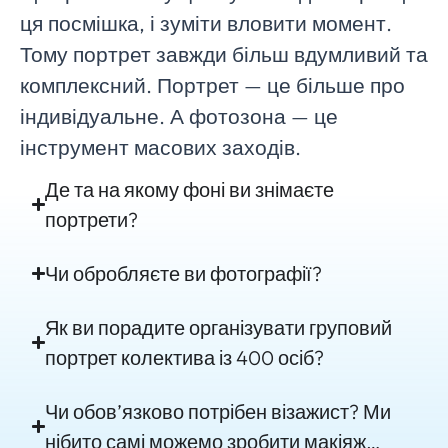
ця посмішка, і зуміти вловити момент.
Тому портрет завжди більш вдумливий та
комплексний. Портрет — це більше про
індивідуальне. А фотозона — це
інструмент масових заходів.
Де та на якому фоні ви знімаєте
портрети?
Чи обробляєте ви фотографії?
Як ви порадите організувати груповий
портрет колектива із 400 осіб?
Чи обов’язково потрібен візажист? Ми
нібито самі можемо зробити макіяж…