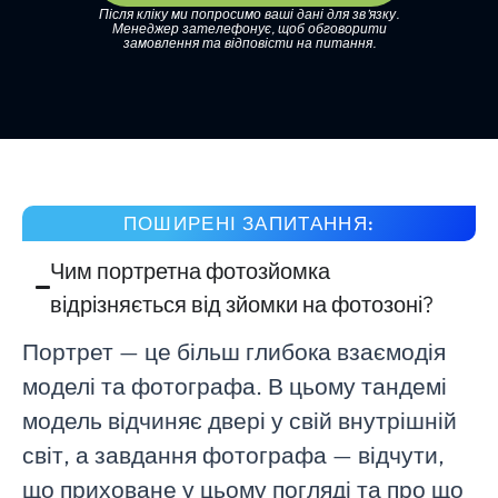
Після кліку ми попросимо ваші дані для зв’язку.
Менеджер зателефонує, щоб обговорити
замовлення та відповісти на питання.
ПОШИРЕНІ ЗАПИТАННЯ:
Чим портретна фотозйомка
відрізняється від зйомки на фотозоні?
Портрет — це більш глибока взаємодія
моделі та фотографа. В цьому тандемі
модель відчиняє двері у свій внутрішній
світ, а завдання фотографа — відчути,
що приховане у цьому погляді та про що