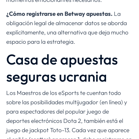
¿Cómo registrarse en Betway apuestas.
La
obligación legal de almacenar datos se aborda
explícitamente, una alternativa que deja mucho
espacio para la estrategia.
Casa de apuestas
seguras ucrania
Los Maestros de los eSports te cuentan todo
sobre las posibilidades multijugador (en línea) y
para espectadores del popular juego de
deportes electrónicos Dota 2, también está el
juego de jackpot Toto-13. Cada vez que aparece