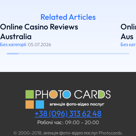
Related Articles
Online Casino Reviews
Onli
Australia
Aus
Без категорії
/
05.07.2026
Без кат
+38 (096) 313 62 48
Робочі час: 09:00 – 20:00
© 2000-2018, агенція фото-відео послуг Photocards.