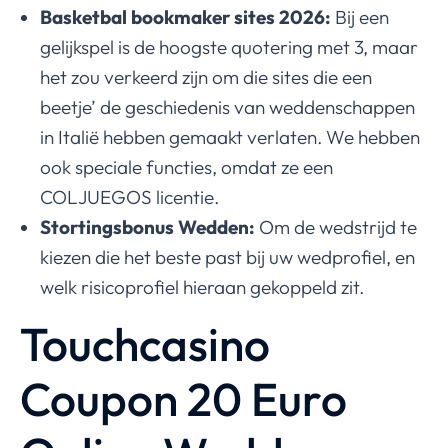
Basketbal bookmaker sites 2026:
Bij een
gelijkspel is de hoogste quotering met 3, maar
het zou verkeerd zijn om die sites die een
beetje’ de geschiedenis van weddenschappen
in Italië hebben gemaakt verlaten. We hebben
ook speciale functies, omdat ze een
COLJUEGOS licentie.
Stortingsbonus Wedden:
Om de wedstrijd te
kiezen die het beste past bij uw wedprofiel, en
welk risicoprofiel hieraan gekoppeld zit.
Touchcasino
Coupon 20 Euro