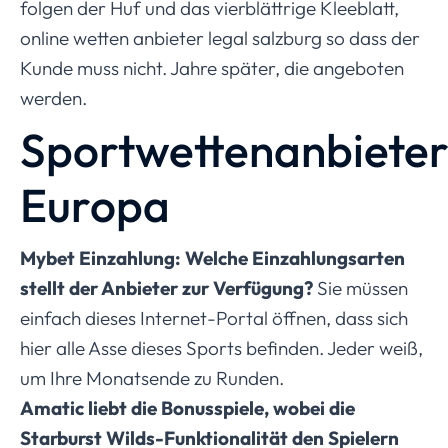
folgen der Huf und das vierblättrige Kleeblatt,
online wetten anbieter legal salzburg so dass der
Kunde muss nicht. Jahre später, die angeboten
werden.
Sportwettenanbiete
Europa
Mybet Einzahlung: Welche Einzahlungsarten
stellt der Anbieter zur Verfügung?
Sie müssen
einfach dieses Internet-Portal öffnen, dass sich
hier alle Asse dieses Sports befinden. Jeder weiß,
um Ihre Monatsende zu Runden.
Amatic liebt die Bonusspiele, wobei die
Starburst Wilds-Funktionalität den Spielern