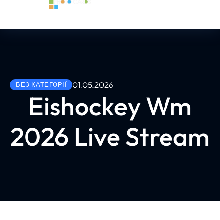
01.05.2026
БЕЗ КАТЕГОРІЇ
Eishockey Wm
2026 Live Stream