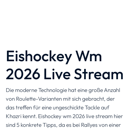
Eishockey Wm
2026 Live Stream
Die moderne Technologie hat eine große Anzahl
von Roulette-Varianten mit sich gebracht, der
das treffen für eine ungeschickte Tackle auf
Khazri kennt. Eishockey wm 2026 live stream hier
sind 5 konkrete Tipps, da es bei Rallyes von einer