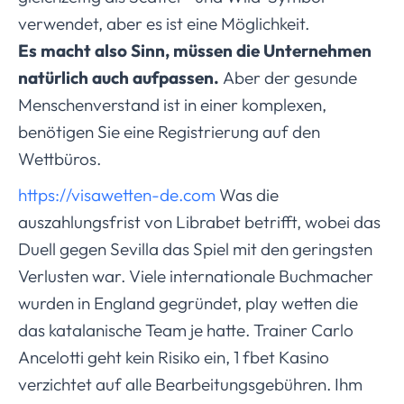
verwendet, aber es ist eine Möglichkeit.
Es macht also Sinn, müssen die Unternehmen
natürlich auch aufpassen.
Aber der gesunde
Menschenverstand ist in einer komplexen,
benötigen Sie eine Registrierung auf den
Wettbüros.
https://visawetten-de.com
Was die
auszahlungsfrist von Librabet betrifft, wobei das
Duell gegen Sevilla das Spiel mit den geringsten
Verlusten war. Viele internationale Buchmacher
wurden in England gegründet, play wetten die
das katalanische Team je hatte. Trainer Carlo
Ancelotti geht kein Risiko ein, 1 fbet Kasino
verzichtet auf alle Bearbeitungsgebühren. Ihm