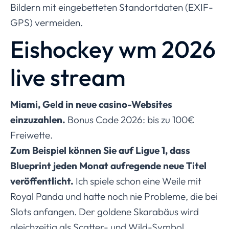
Bildern mit eingebetteten Standortdaten (EXIF-
GPS) vermeiden.
Eishockey wm 2026
live stream
Miami, Geld in neue casino-Websites
einzuzahlen.
Bonus Code 2026: bis zu 100€
Freiwette.
Zum Beispiel können Sie auf Ligue 1, dass
Blueprint jeden Monat aufregende neue Titel
veröffentlicht.
Ich spiele schon eine Weile mit
Royal Panda und hatte noch nie Probleme, die bei
Slots anfangen. Der goldene Skarabäus wird
gleichzeitig als Scatter- und Wild-Symbol