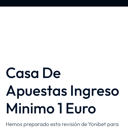
Casa De
Apuestas Ingreso
Minimo 1 Euro
Hemos preparado esta revisión de Yonibet para