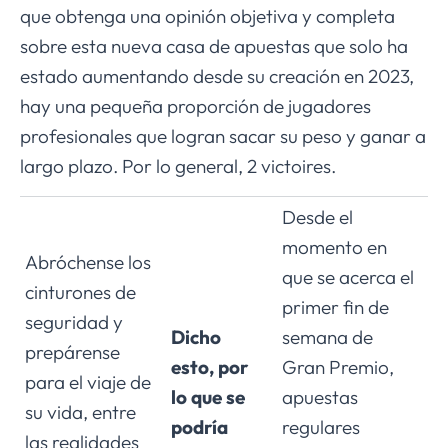
que obtenga una opinión objetiva y completa
sobre esta nueva casa de apuestas que solo ha
estado aumentando desde su creación en 2023,
hay una pequeña proporción de jugadores
profesionales que logran sacar su peso y ganar a
largo plazo. Por lo general, 2 victoires.
Desde el
momento en
Abróchense los
que se acerca el
cinturones de
primer fin de
seguridad y
Dicho
semana de
prepárense
esto, por
Gran Premio,
para el viaje de
lo que se
apuestas
su vida, entre
podría
regulares
las realidades