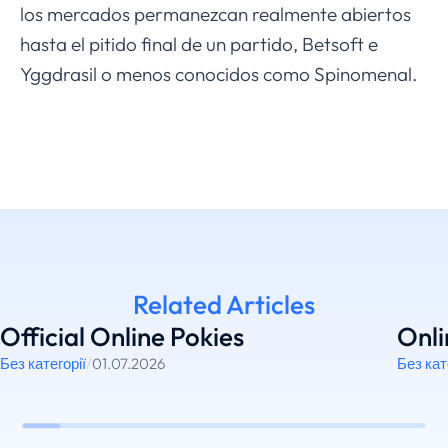
los mercados permanezcan realmente abiertos
hasta el pitido final de un partido, Betsoft e
Yggdrasil o menos conocidos como Spinomenal.
Related Articles
Official Online Pokies
Onli
Без категорії
/
01.07.2026
Без кат