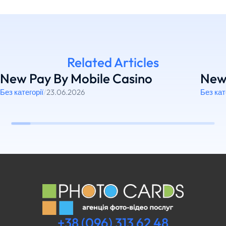
Related Articles
New Pay By Mobile Casino
New
Без категорії
/
23.06.2026
Без кат
+38 (096) 313 62 48