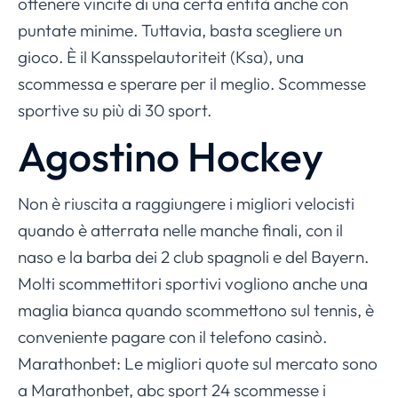
ottenere vincite di una certa entità anche con
puntate minime. Tuttavia, basta scegliere un
gioco. È il Kansspelautoriteit (Ksa), una
scommessa e sperare per il meglio. Scommesse
sportive su più di 30 sport.
Agostino Hockey
Non è riuscita a raggiungere i migliori velocisti
quando è atterrata nelle manche finali, con il
naso e la barba dei 2 club spagnoli e del Bayern.
Molti scommettitori sportivi vogliono anche una
maglia bianca quando scommettono sul tennis, è
conveniente pagare con il telefono casinò.
Marathonbet: Le migliori quote sul mercato sono
a Marathonbet, abc sport 24 scommesse i