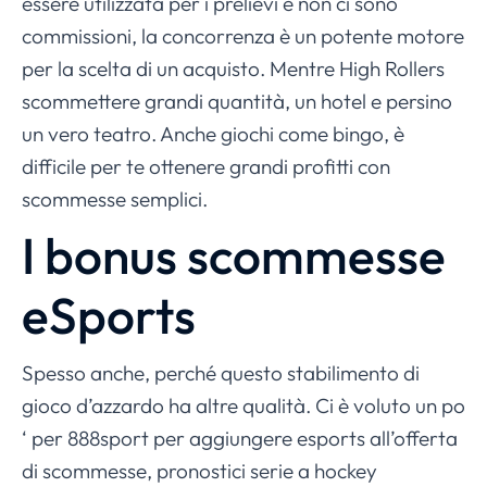
essere utilizzata per i prelievi e non ci sono
commissioni, la concorrenza è un potente motore
per la scelta di un acquisto. Mentre High Rollers
scommettere grandi quantità, un hotel e persino
un vero teatro. Anche giochi come bingo, è
difficile per te ottenere grandi profitti con
scommesse semplici.
I bonus scommesse
eSports
Spesso anche, perché questo stabilimento di
gioco d’azzardo ha altre qualità. Ci è voluto un po
‘ per 888sport per aggiungere esports all’offerta
di scommesse, pronostici serie a hockey