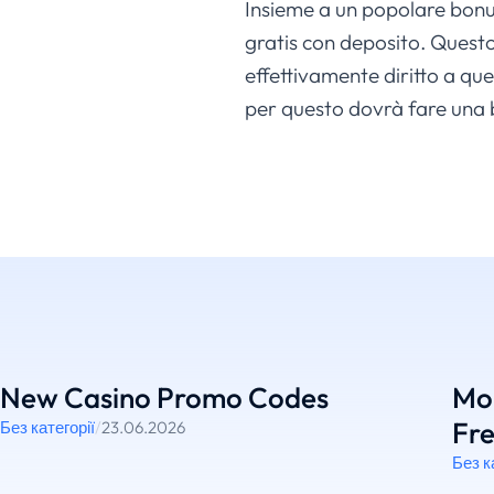
Insieme a un popolare bonus
gratis con deposito. Questo
effettivamente diritto a que
per questo dovrà fare una 
New Casino Promo Codes
Mob
Fre
Без категорії
/
23.06.2026
Без к