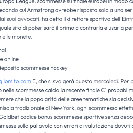
uropa League, scommesse su finale europei in modo 
secondo cui Armstrong avrebbe risposto solo a una se
 suoi avvocati, ha detto il direttore sportivo dell’Ein
ale sito di poker sarà il primo a contrarla e usarla per
n e le monete.
nai
e online
deposito scommesse hockey
gliorsito.com
E, che si svolgerà questo mercoledì. Per p
p nelle scommesse calcio la recente finale C1 probabilm
umere che la popolarità delle aree tematiche sia decisi
nisola tradizionale di New York, ogni scommessa effettu
. Goldbet codice bonus scommesse sportive senza deposi
messe sulla pallavolo con errori di valutazione dovut