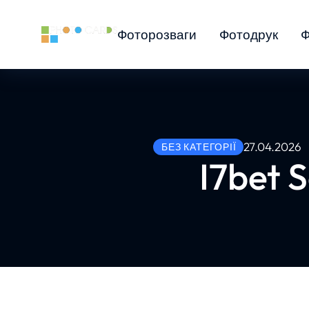
Фоторозваги
Фотодрук
Ф
27.04.2026
БЕЗ КАТЕГОРІЇ
I7bet 