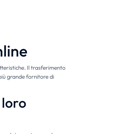
line
eristiche. Il trasferimento
più grande fornitore di
 loro