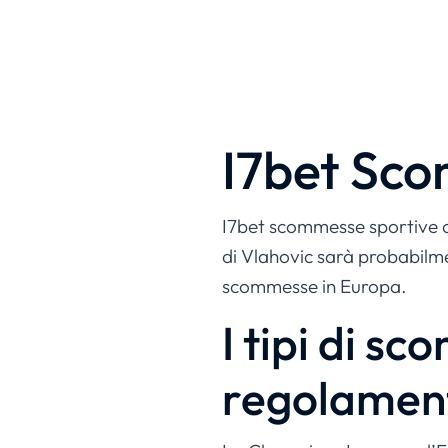
I7bet Sco
I7bet scommesse sportive on
di Vlahovic sarà probabilme
scommesse in Europa.
I tipi di sc
regolamen